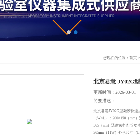
您现在的位置：
首页
北京君意 JY02
更新时间：2026-03-01
简要描述：
北京君意JY02G型凝胶快
（W×L）：200×150（m
365（nm）透射紫外灯管功率
365nm（11W）外形尺寸（L×