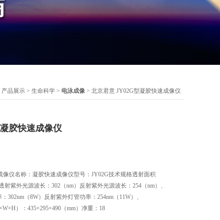
>
产品展示
>
生命科学
>
电泳成像
> 北京君意 JY02G型凝胶快速成像仪
G型凝胶快速成像仪
速成像仪名称：凝胶快速成像仪型号：JY02G技术规格透射面积
m）透射紫外光源波长：302（nm）反射紫外光源波长：254（nm）、
：302nm（8W）反射紫外灯管功率：254nm（11W）、
W×H）：435×295×490（mm）净重：18