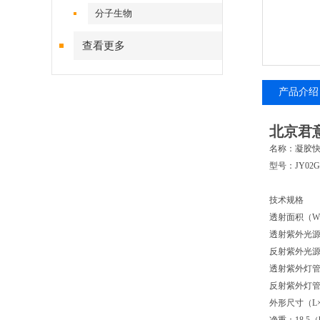
分子生物
查看更多
产品介绍
北京君意
名称：凝胶
型号：JY02G
技术规格
透射面积（W×
透射紫外光源
反射紫外光源波
透射紫外灯管功
反射紫外灯管功
外形尺寸（L×W