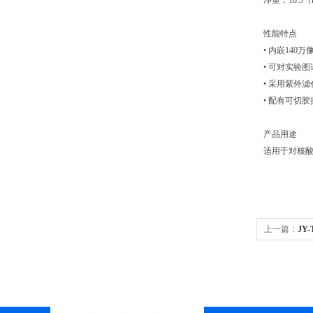
净重：18.5（
性能特点
• 内嵌14
• 可对实验
• 采用紫外
• 配有可切
产品用途
适用于对核
上一篇：
JY
电泳系统