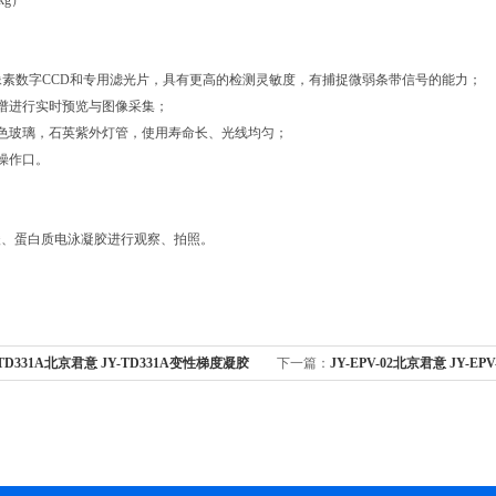
kg）
0万像素数字CCD和专用滤光片，具有更高的检测灵敏度，有捕捉微弱条带信号的能力；
图谱进行实时预览与图像采集；
滤色玻璃，石英紫外灯管，使用寿命长、光线均匀；
胶操作口。
酸、蛋白质电泳凝胶进行观察、拍照。
-TD331A北京君意 JY-TD331A变性梯度凝胶
下一篇：
JY-EPV-02北京君意 JY-E