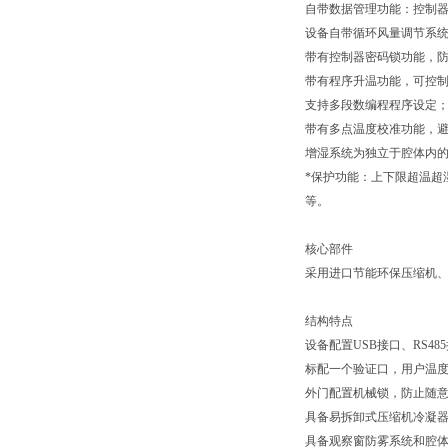
自带数据管理功能：控制
设备自带循环风量调节系
带有控制器密码锁功能，
带有程序升温功能，可控
支持多段数编程程序设定
带有多点温度校准功能，
增湿系统为独立于腔体内
*保护功能：上下限超温超
等。
核心部件
采用进口节能环保压缩机
结构特点
设备配置USB接口、RS4
标配一个验证口，用户温
外门配置机械锁，防止随
具备易拆卸式压缩机冷凝
具备观察窗防雾系统和腔