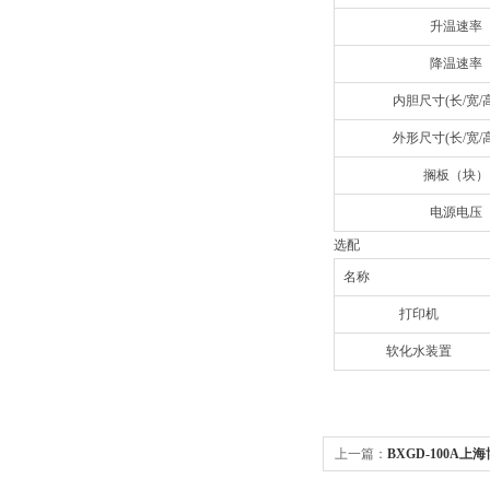
升温速率
降温速率
内胆尺寸(长/宽/
外形尺寸(长/宽/
搁板（块）
电源电压
选配
名称
打印机
软化水装置
上一篇：
BXGD-100A上海
100/-250/-500A(B、C