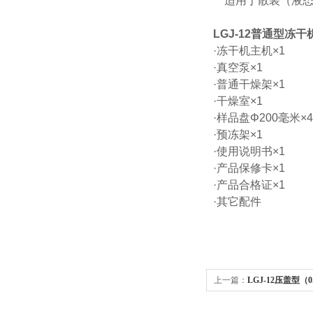
适用于散装（液态
LGJ-12普通型冻
·冻干机主机×1
·真空泵×1
·普通干燥架×1
·干燥室×1
·样品盘Φ200毫米×4
·预冻架×1
·使用说明书×1
·产品保修卡×1
·产品合格证×1
·其它配件
上一篇：
LGJ-12压盖型（
压盖型冷冻干燥机/冻干机（0