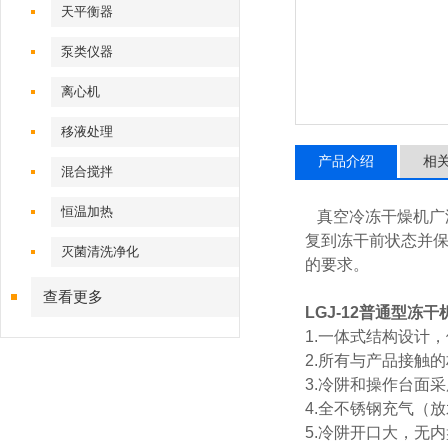
天平衡器
泵类仪器
离心机
移液处理
产品介绍
相
混合搅拌
恒温加热
真空冷冻干燥机广
复到冻干前状态并保
灭菌清洗净化
的要求。
查看更多
LGJ-12普通型冻
1.一体式结构设计
2.所有与产品接触
3.冷阱和操作台面
4.全不锈钢充气（
5.冷阱开口大，无