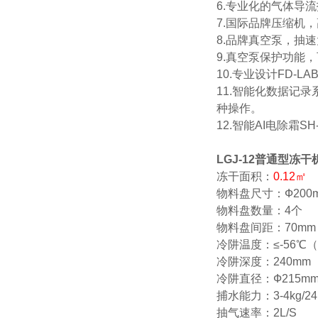
6.专业化的气体导
7.国际品牌压缩机
8.品牌真空泵，抽
9.真空泵保护功能
10.专业设计FD-
11.智能化数据记
种操作。
12.智能AI电除霜
LGJ-12普通型冻
冻干面积：
0.12㎡
物料盘尺寸：Ф200
物料盘数量：4个
物料盘间距：70mm
冷阱温度：≤-56℃
冷阱深度：240mm
冷阱直径：Ф215m
捕水能力：3-4kg/24
抽气速率：2L/S