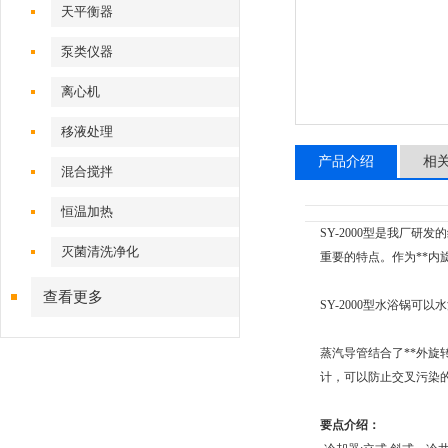
天平衡器
泵类仪器
离心机
移液处理
产品介绍
相
混合搅拌
恒温加热
SY-2000型是我厂
灭菌清洗净化
重要的特点。作为**内
查看更多
SY-2000型水浴锅
蒸汽导管结合了**外
计，可以防止交叉污染
要点介绍：