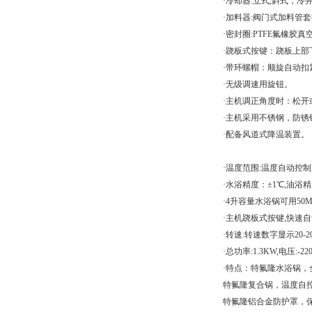
·冷却器:立式,斜式，
·加料器:阀门式加料管
·密封圈:PTFE氟橡胶
·跷板式按键：跷板上
·带环螺帽：顺旋自动
·无级调速用旋钮。
·主机调正角度时：松开
·主机采用不锈钢，防
·配备风道式降温装置。
·温度范围:温度自动控制,
·水浴精度：±1℃,油浴
·4升容量水浴锅可用50M
·主机跷板式按键,快速自动
·转速:转速数字显示20-2
·总功率:1.3KW,电压:-22
·特点：特氟隆水浴锅
特氟隆复合锅，温度自
特氟隆铝合金防护罩，