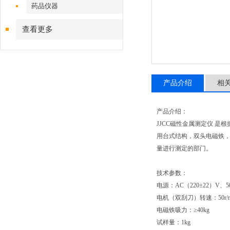
药品仪器
查看更多
产品介绍
相
产品介绍：
JJCC磁性金属测定仪 是
用台式结构，双头电磁铁
量进行测定的部门。
技术参数：
电源：AC（220±22）V、5
电机（双刮刀）转速：50r/m
电磁铁吸力：≥40kg
试样量：1kg