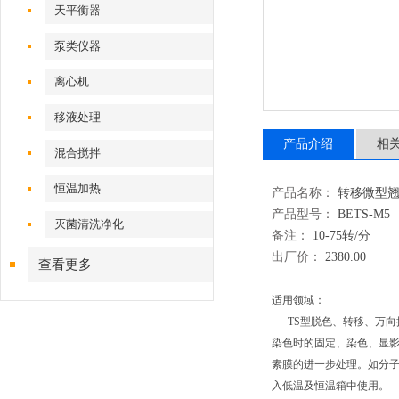
天平衡器
泵类仪器
离心机
移液处理
产品介绍
相
混合搅拌
恒温加热
产品名称：
转移微型翘板
产品型号：
BETS-M5
灭菌清洗净化
备注：
10-75转/分
出厂价：
2380.00
查看更多
适用领域：
TS型脱色、转移、万向
染色时的固定、染色、显
素膜的进一步处理。如分
入低温及恒温箱中使用。