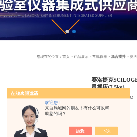
您现在的位置：
首页
>
产品展示
>
常规仪器
>
混合搅拌
> 赛洛捷
赛洛捷克SCILOGEX
显摇床(7.5kg)
更新时间：2026-03-02
欢迎您！
简要描述：
来自局域网的朋友！有什么可以帮
助您的吗？