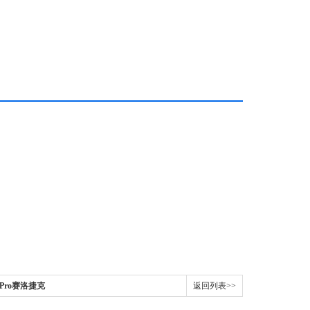
0-Pro赛洛捷克
返回列表>>
O330-Pro型数显圆周