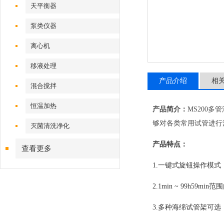
天平衡器
泵类仪器
离心机
移液处理
产品介绍
相
混合搅拌
恒温加热
产品简介：
MS200
够对各类常用试管进行
灭菌清洗净化
产品特点：
查看更多
1.一键式旋钮操作模式
2.1min ~ 99h
3.多种海绵试管架可选