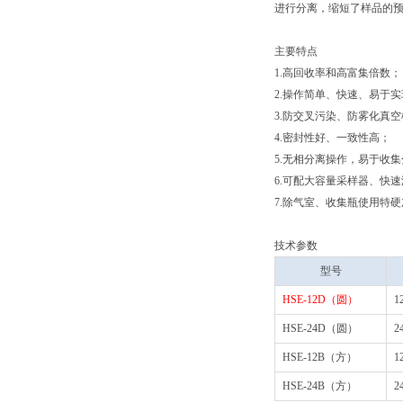
进行分离，缩短了样品的预
主要特点
1.高回收率和高富集倍数
2.操作简单、快速、易于
3.防交叉污染、防雾化真
4.密封性好、一致性高；
5.无相分离操作，易于收
6.可配大容量采样器、快
7.除气室、收集瓶使用特
技术参数
型号
HSE-12D（圆）
1
HSE-24D（圆）
2
HSE-12B（方）
1
HSE-24B（方）
2