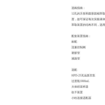
选购指南：
12孔的方形和圆形固相萃
度，故可保证每次实验液体
萃取装置的结构不同，选用
配套装置指南：
标配
流量控制阀
塑胶管
液路管
选配
HPD-25无油真空泵
过度瓶1000mL
大体积采样器
吹干装置
小柱连接适配器