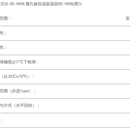
控制范围： 室温+5℃-
————————————————————————————————
度均匀性： ±0.
————————————————————————————————
度稳定性： ±0.
————————————————————————————————
温度准确度@37℃下检测： ＜0
————————————————————————————————
速度（从20℃to70℃）： ＜25
————————————————————————————————
速范围（步进1rpm）： 100-120
————————————————————————————————
幅度与方式（水平回转）： 
————————————————————————————————
时范围： 0-99h59
————————————————————————————————