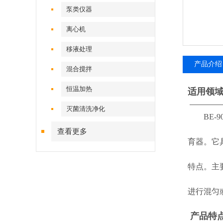
泵类仪器
离心机
移液处理
产品介绍
混合搅拌
恒温加热
适用领
————
灭菌清洗净化
BE-90
查看更多
育
器。它
特点。主
进行混匀
产品特