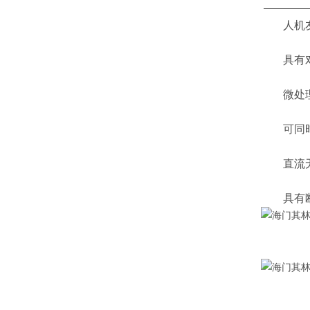
—————
人机友好
具有对微
微处理器
可同时显
直流无
具有断电