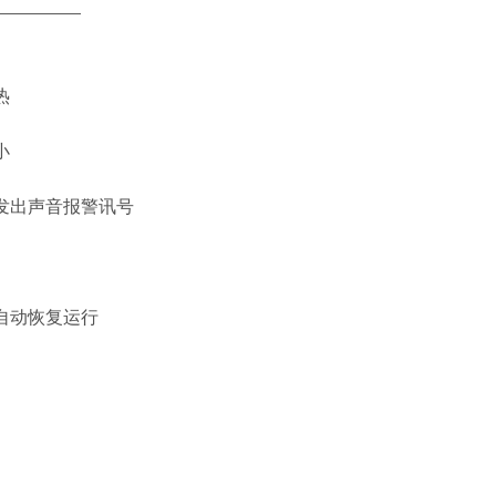
——————
热
小
发出声音报警讯号
自动恢复运行