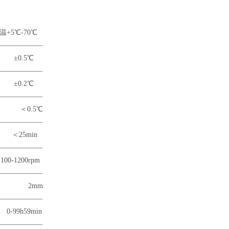
70℃
——————
5℃
——————
2℃
——————
.5℃
——————
min
——————
0rpm
——————
2mm
——————
min
——————