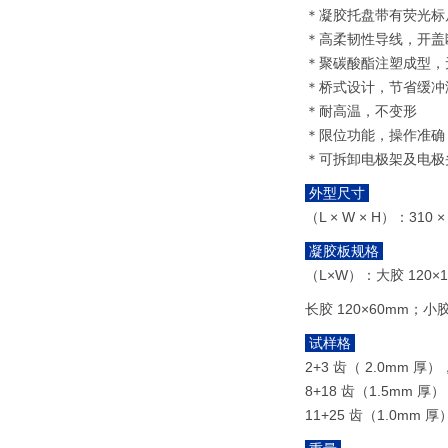
＊凝胶托盘带有荧光标
＊高柔韧性导线，开盖
＊聚碳酸酯注塑成型，
＊桥式设计，节省缓冲
＊耐高温，不变形
＊限位功能，操作准确
＊可拆卸电极架及电极
外型尺寸
（L × W × H）：310 ×
凝胶板规格
（L×W）：大胶 120×1
长胶 120×60mm；小胶 
试样格
2+3 齿（ 2.0mm 厚）
8+18 齿（1.5mm 厚
11+25 齿（1.0mm