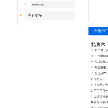
分子生物
查看更多
产品介绍
北京六一
☆ 多用途，
☆ 一次电泳加
☆ 多板制胶
☆ 开盖断电
☆ 全优质P
产品特点
1. 上样量达
2. 可用于
3. 上槽缓冲液
块胶电泳的