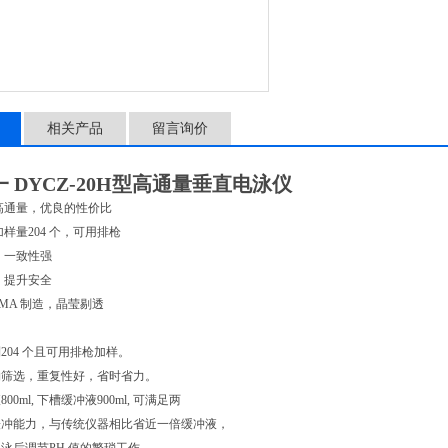
相关产品
留言询价
 DYCZ-20H型高通量垂直电泳仪
高通量，优良的性价比
样量204 个，可用排枪
，一致性强
，提升安全
MMA 制造，晶莹剔透
到204 个且可用排枪加样。
引物筛选，重复性好，省时省力。
800ml, 下槽缓冲液900ml, 可满足两
缓冲能力，与传统仪器相比省近一倍缓冲液，