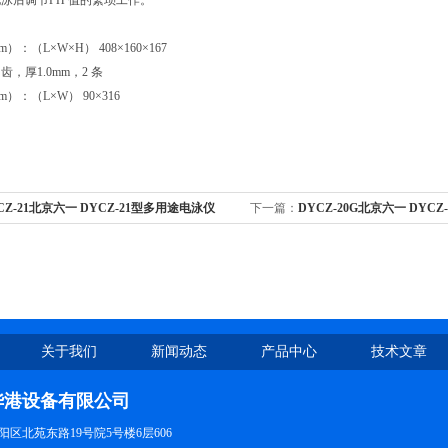
泳后调节PH 值的繁琐工作。
：（L×W×H） 408×160×167
 齿，厚1.0mm，2 条
）：（L×W） 90×316
CZ-21北京六一 DYCZ-21型多用途电泳仪
下一篇：
DYCZ-20G北京六一 DYCZ
析电泳仪
关于我们
新闻动态
产品中心
技术文章
华港设备有限公司
区北苑东路19号院5号楼6层606