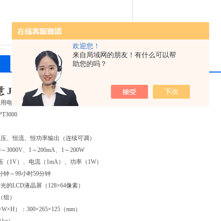
欢迎您！
来自局域网的朋友！有什么可以帮
相关产品
留言询价
助您的吗？
 JY-ECPT3000型高压多用电泳仪电源
多用电泳仪电源
T3000
恒压、恒流、恒功率输出（连续可调）
3000V、1～200mA、1～200W
电压（1V）、电流（1mA）、功率（1W）
分钟～99小时59分钟
的LCD液晶屏（128×64像素）
（组）
×H）：300×265×125（mm）