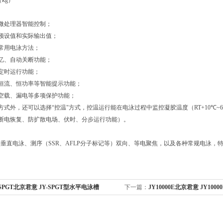
（kg）
，微处理器智能控制；
示预设值和实际输出值；
个常用电泳方法；
记忆、自动关断功能；
、定时运行功能；
、恒流、恒功率等智能提示功能；
、空载、漏电等多项保护功能；
行方式外，还可以选择“控温"方式，控温运行能在电泳过程中监控凝胶温度（RT+10℃~6
（断电恢复、防扩散电场、伏时、分步运行功能）。
垂直电泳、测序（SSR、AFLP分子标记等）双向、等电聚焦，以及各种常规电泳，
-SPGT北京君意 JY-SPGT型水平电泳槽
下一篇：
JY10000E北京君意 JY10
仪电源