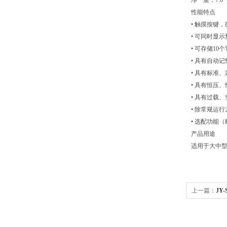
净 重：7.0
性能特点
• 触摸按键
• 可同时显
• 可存储10
• 具有自动
• 具有标准
• 具有恒压
• 具有过载
• 除常规运
• 选配功能
产品用途
适用于大中型
上一篇：
JY