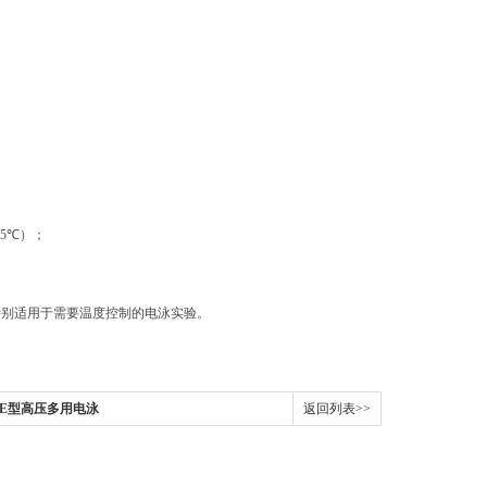
5℃）；
特别适用于需要温度控制的电泳实验。
000E型高压多用电泳
返回列表>>