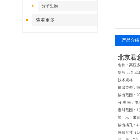
分子生物
查看更多
产品介绍
北京君意
名称：高压
型号：JY-ECP
技术规格
输出类型：
输出范围：20～
分 辨 率：
定时范围：1
显 示：带背光
输出插孔：4
外形尺寸（L×W