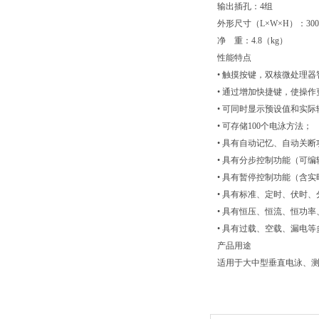
输出插孔：4组
外形尺寸（L×W×H）：300×
净 重：4.8（kg）
性能特点
• 触摸按键，双核微处理
• 通过增加快捷键，使操
• 可同时显示预设值和实际
• 可存储100个电泳方法；
• 具有自动记忆、自动关断
• 具有分步控制功能（可编
• 具有暂停控制功能（含
• 具有标准、定时、伏时
• 具有恒压、恒流、恒功
• 具有过载、空载、漏电
产品用途
适用于大中型垂直电泳、测