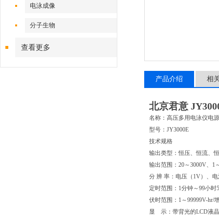
电泳成像
分子生物
查看更多
产品介绍
相
北京君意 JY3
名称：高压多用电泳仪电
型号：JY3000E
技术规格
输出类型：恒压、恒流、
输出范围：20～3000V、1～
分 辨 率：电压（1V）、
定时范围：1分钟～99小时
伏时范围：1～99999V-hr/增
显 示：带背光的LCD液