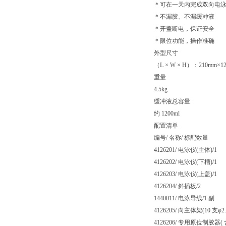
＊可在一天内完成双向电
＊不漏胶、不漏缓冲液
＊开盖断电，保证安全
＊限位功能，操作准确
外型尺寸
（L × W × H）：210mm×1
重量
4.5kg
缓冲液总容量
约 1200ml
配置清单
编号/ 名称/ 标配数量
4126201/ 电泳仪(主体)/1
4126202/ 电泳仪(下槽)/1
4126203/ 电泳仪(上盖)/1
4126204/ 斜插板/2
1440011/ 电泳导线/1 副
4126205/ 向主体架(10 支φ2
4126206/ 专用原位制胶器