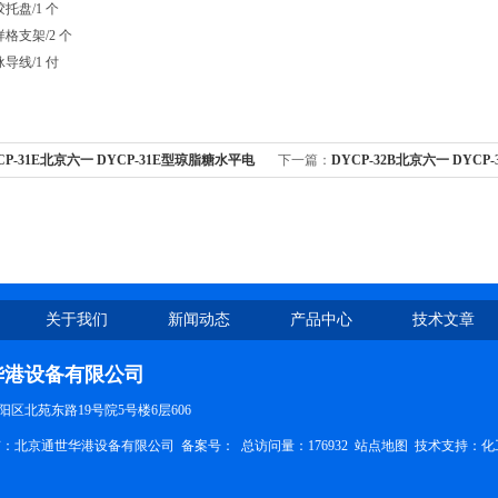
凝胶托盘/1 个
 试样格支架/2 个
电泳导线/1 付
CP-31E北京六一 DYCP-31E型琼脂糖水平电
下一篇：
DYCP-32B北京六一 DYC
核酸电泳槽
泳仪(中号)/核酸/DNA电泳槽
关于我们
新闻动态
产品中心
技术文章
华港设备有限公司
区北苑东路19号院5号楼6层606
权所有：北京通世华港设备有限公司
备案号：
总访问量：176932
站点地图
技术支持：
化