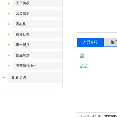
天平衡器
泵类仪器
离心机
移液处理
产品介绍
相
混合搅拌
恒温加热
灭菌清洗净化
查看更多
上一篇：
0.5-10µL艾本德Epp