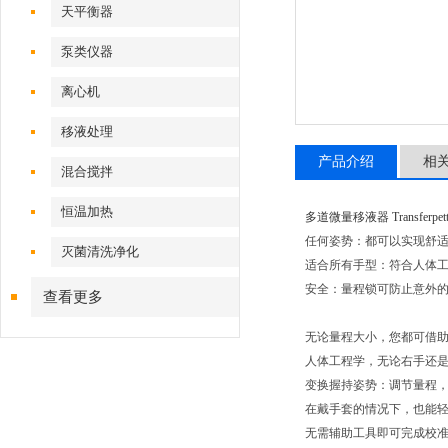
天平衡器
泵类仪器
离心机
移液处理
产品介绍
相
混合搅拌
恒温加热
多道微量移液器 Transferpette
任何姿势：都可以实现舒
灭菌清洗净化
适合所有手型：符合人体
安全：量程锁可防止意外
查看更多
无论量程大小，您都可借助 
人体工程学，无论右手还是左
变换握持姿势：调节量程
在戴手套的情况下，也能轻松
无需辅助工具即可完成校