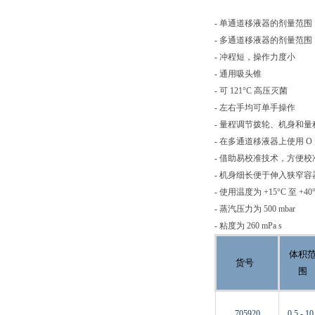
- 单通道移液器的剂量范围：从 0.
- 多通道移液器的剂量范围：从 0.
- 冲程短，操作力度小
- 通用吸头锥
- 可 121°C 高压灭菌
- 左右手均可单手操作
- 量程调节拨轮、机身和
- 在多通道移液器上使用 
- 借助易校准技术，方便
- 机身细长便于伸入狭窄
- 使用温度为 +15°C 至 +40
- 蒸汽压力为 500 mbar
- 粘度为 260 mPa s
体积
货号
围
705920
0,5 - 10