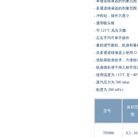
- 单通道移液器的剂量范围：从 0.
- 多通道移液器的剂量范围：从 0.
- 冲程短，操作力度小
- 通用吸头锥
- 可 121°C 高压灭菌
- 左右手均可单手操作
- 量程调节拨轮、机身和
- 在多通道移液器上使用 
- 借助易校准技术，方便
- 机身细长便于伸入狭窄
- 使用温度为 +15°C 至 +40
- 蒸汽压力为 500 mbar
- 粘度为 260 mPa s
体积
货号
围
705900
0,5 - 10