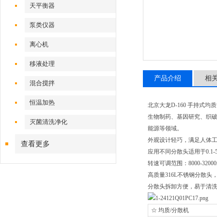
天平衡器
泵类仪器
离心机
移液处理
产品介绍
相
混合搅拌
恒温加热
北京大龙D-160 手持式均
生物制药、基因研究、织
灭菌清洗净化
能源等领域。
外观设计轻巧，满足人体
查看更多
应用不同分散头适用于0.1-50
转速可调范围：8000-32000
高质量316L不锈钢分散
分散头拆卸方便，易于清
☆ 均质/分散机