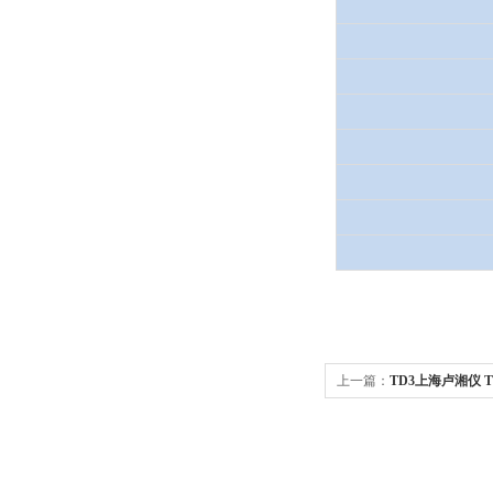
上一篇：
TD3上海卢湘仪 TD3