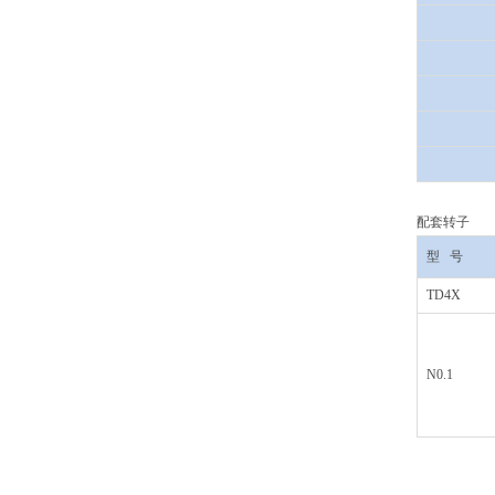
配套转子
型
号
TD4X
N0.1