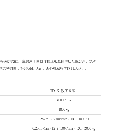
等保护功能。 主要用于白血球抗原检查的淋巴细胞分离、洗涤，
式密封圈，符合GMP认证。离心机获得美国FDA认证。
TD4X 数字显示
4000r/min
1800×g
12×7ml（3000r/min）RCF:1000×g
0.25ml~1ml×12（4500r/min）RCF:2000×g