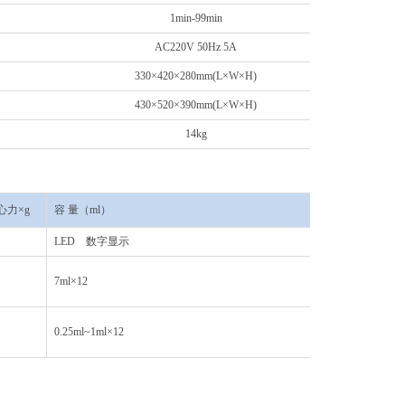
1min-99min
AC220V 50Hz 5A
330×420×280mm(L×W×H)
430×520×390mm(L×W×H)
14kg
心力
×g
容
量（
ml
）
价
格（元）
LED 数字显示
8200
7ml×12
1800
0.25ml~1ml×12
2000