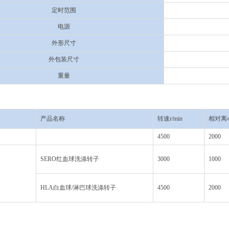
定时范围
电源
外形尺寸
外包装尺寸
重量
产品名称
转速
r/min
相对离
4500
2000
SERO
红血球洗涤转子
3000
1000
HLA
白血球
/
淋巴球洗涤转子
4500
2000