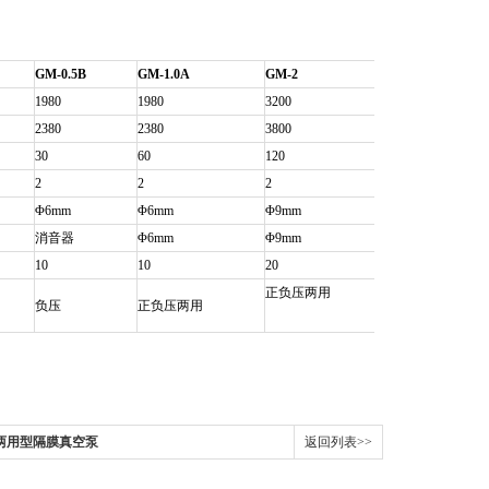
GM-0.5B
GM-1.0A
GM-2
1980
1980
3200
2380
2380
3800
30
60
120
2
2
2
Φ6mm
Φ6mm
Φ9mm
消音器
Φ6mm
Φ9mm
10
10
20
正负压两用
负压
正负压两用
0A两用型隔膜真空泵
返回列表>>