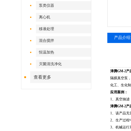
泵类仪器
离心机
移液处理
产品介绍
混合搅拌
恒温加热
灭菌清洗净化
津腾GM-2
查看更多
隔膜真空泵
化工、生化
应用案例：
1、真空抽滤
津腾GM-2
1、该产品无
2、生产过
3、机械运行