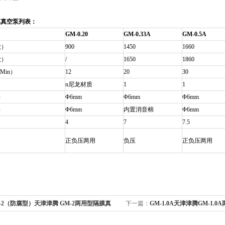
膜真空泵列表：
GM-0.20
GM-0.33A
GM-0.5A
款）
900
1450
1660
款）
/
1650
1860
Min）
12
20
30
n尼龙材质
1
1
）
Φ6mm
Φ6mm
Φ6mm
）
Φ6mm
内置消音棉
Φ6mm
4
7
7.5
正负压两用
负压
正负压两用
-2（防腐型）天津津腾 GM-2两用型隔膜真
下一篇：
GM-1.0A天津津腾GM-1.
型）
（防腐型）