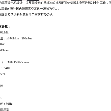
为高等级电机设计，以及高转速的风机冷却排风配置使机器本身可连续24小时工作，
/min大流量的设计国内隔膜真空泵这一领域的空白。
观设计及的结构创新取得了国家两项保护。
技术参数：
L/Min
≥0.08Mpa；200mbar
0W
Φ9mm
）：390×150×250mm
7-40℃
55℃
橡胶
钢
B
0V；50Hz
压两用型