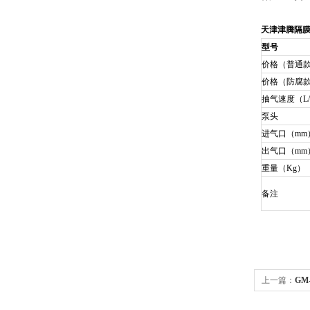
天津津腾隔
型号
价格（普通
价格（防腐
抽气速度（L/
泵头
进气口（mm
出气口（mm
重量（Kg）
备注
上一篇：
GM
空泵（防腐