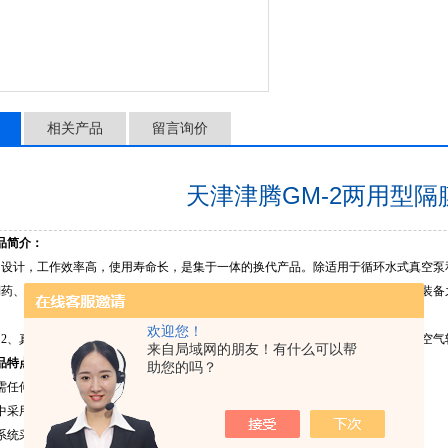
相关产品
留言询价
天津津腾GM-2两用型隔
产品简介：
，设计，工作效率高，使用寿命长，是集于一体的换代产品。除适用于循环水式真空泵
制药、食品检验、刑侦技术等领域，是为精密色谱仪器配套的产品，也是实验室的装备
欢迎您！
 2、真空蒸馏 3、真空吸附 4、溶剂过滤 5、固相萃取 6、脱气 7、用于压缩和空
来自局域网的朋友！有什么可以帮
产品特点：
助您的吗？
需任何介质（无油），不产生污染，保证空气的洁净。
程中采用新技术新工艺。使其工作流畅，从而保证了理想的压力和真空度。
系统采用国际进口轴承，使整机运行平稳，振动小。