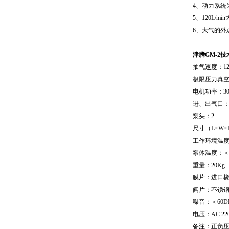
4、动力系统
5、120L
6、大气的外
津腾GM-2
抽气速度：120
极限压力真空度：
电机功率：30
进、出气口：
泵头：2
尺寸（L×W×H
工作环境温度：
泵体温度：＜
重量：20Kg
膜片：进口
阀片：不锈
噪音：＜60D
电压：AC 22
备注：正负