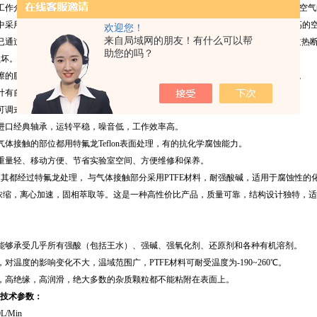
工作介质(无油)，不产生污染，同时本机气体交换仓内置有过滤材料，从而保证了空
程中采用新技术和新材料。它移动方便，工作流畅，从而保证了理想的真空度和较高的
欢迎您！
来自局域网的朋友！有什么可以帮
已通过欧盟CE认证,由专业出口的电机制造商ODM提供。合理的转动设计，装有过热
助您的吗？
损坏。
擦的膜体运动，不产生热量，无摩擦损耗.膜片采用进口橡胶，耐腐蚀,使用寿命长。
计有自动冷却排风系统,可保证24小时连续运转。
可调式设计，可满足一定范围内的真空度和气体流速。
进口经典轴承，运转平稳，噪音低，工作效率高。
气体接触的部位都用特氟龙Teflon表面处理，有的抗化学腐蚀能力。
重量轻、移动方便、节省实验室空间、方便维修和保养。
其都经过特氟龙处理， 与气体接触部分采用PTFE材料，耐强酸碱，适用于腐蚀性
浓缩，离心加速，固相萃取等。这是一种高性价比产品，质量可靠，结构设计独特，
，能够承受几乎所有强酸（包括王水）、强碱、强氧化剂、还原剂和各种有机溶剂。
，对温度的影响变化不大，温域范围广，PTFE材料可耐受温度为-190~260℃。
，高绝缘，高润滑，绝大多数的杂质颗粒都不能粘附在表面上。
5B技术参数：
/Min