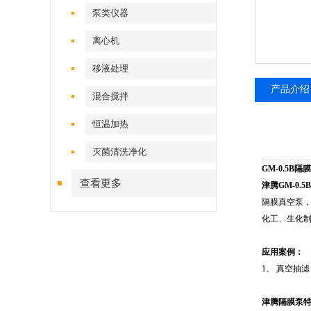
泵类仪器
离心机
移液处理
产品介绍
混合搅拌
恒温加热
灭菌清洗净化
GM-0.5B
查看更多
津腾GM-0.
隔膜真空泵
化工、生化
应用案例：
1、 真空抽
津腾隔膜泵