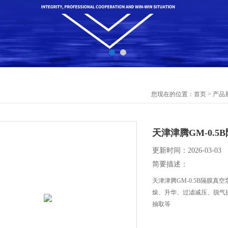
您现在的位置：
首页
>
产品
天津津腾GM-0.
更新时间：2026-03-03
简要描述：
天津津腾GM-0.5B隔膜真
燥、升华、过滤减压、脱气
抽取等