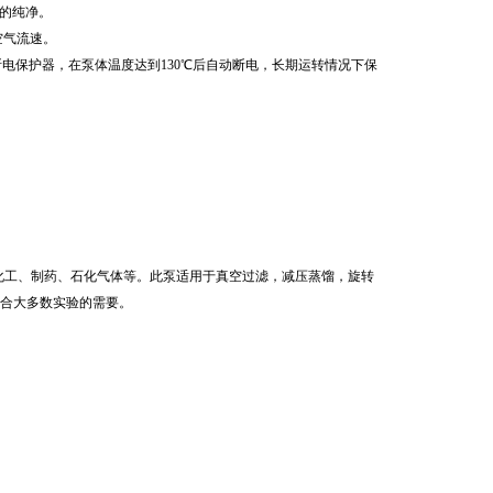
气的纯净。
空气流速。
断电保护器，在泵体温度达到130℃后自动断电，长期运转情况下保
的化工、制药、石化气体等。此泵适用于真空过滤，减压蒸馏，旋转
适合大多数实验的需要。