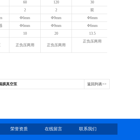
60
120
30
2
2
双
m
Φ6mm
Φ9mm
Φ6mm
器
Φ6mm
Φ9mm
Φ6mm
10
20
13.5
正负压两用
压
正负压两用
正负压两用
5B隔膜真空泵
返回列表>>
荣誉资质
在线留言
联系我们