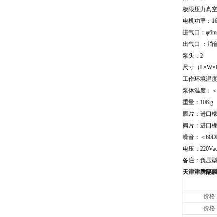
极限压力真空度：
电机功率：16
进气口：φ6m
出气口 ：消
泵头：2
尺寸（L×W×H)
工作环境温度：
泵体温度：＜
重量：10Kg
膜片：进口
阀片：进口
噪音：＜60D
电压：220Vac
备注：负压
天津津腾隔
价格
价格