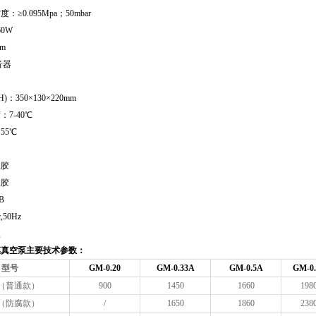
≥0.095Mpa；50mbar
0W
m
音器
：350×130×220mm
7-40℃
55℃
橡胶
橡胶
B
,50Hz
型
膜真空泵主要技术参数：
型号
GM-0.20
GM-0.33A
GM-0.5A
GM-0
（普通款）
900
1450
1660
198
（防腐款）
/
1650
1860
238