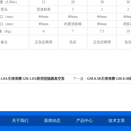
度（L/Min）
12
20
30
30
泵头
尼龙材质
1
1
2
口（mm）
Φ6mm
Φ6mm
Φ6mm
Φ6m
口（mm）
Φ6mm
内置消音棉
Φ6mm
消音
量（Kg）
4
7
7.5
10
备注
正负压两用
负压
正负压两用
负
-1.0A天津津腾 GM-1.0A两用型隔膜真空泵
下一篇：
GM-0.5B天津津腾 GM-0.
关于我们
新闻动态
产品中心
技术文章