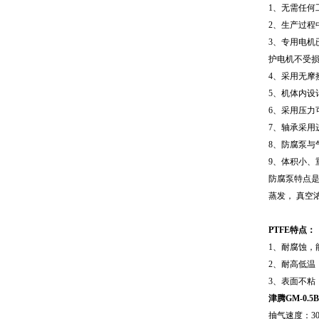
1、无需任何
2、生产过
3、专用电机
护电机不受
4、采用无摩
5、机体内设
6、采用压力
7、轴承采用
8、防腐泵与
9、体积小、
防腐泵特点是
蒸发， 真空
PTFE特点：
1、耐腐蚀
2、耐高低温
3、表面不粘
津腾GM-0.
抽气速度：30L