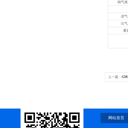
抽气速
进气
出气
重
上一篇：
GM
网站首页