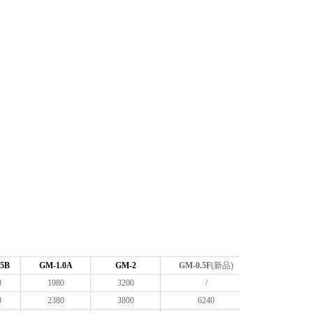
.5B
GM-1.0A
GM-2
GM-0.5F
(新品)
0
1980
3200
/
0
2380
3800
6240