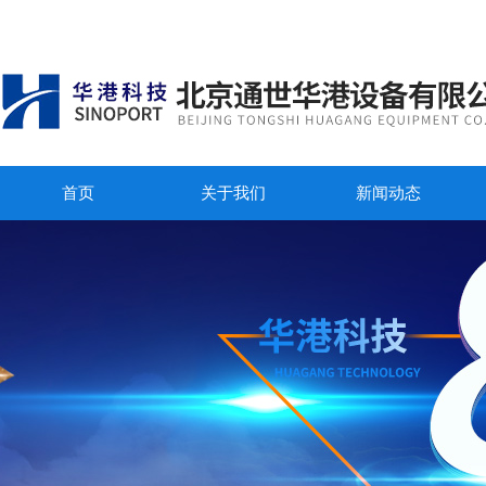
首页
关于我们
新闻动态