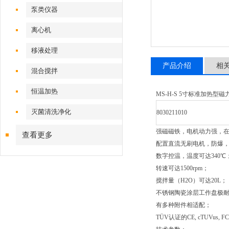
泵类仪器
离心机
移液处理
产品介绍
相
混合搅拌
恒温加热
MS-H-S 5寸标准加热型
灭菌清洗净化
8030211010
强磁磁铁，电机动力强，
查看更多
配置直流无刷电机，防爆
数字控温，温度可达340℃
转速可达1500rpm；
搅拌量（H2O）可达20L；
不锈钢陶瓷涂层工作盘极
有多种附件相适配；
TÜV认证的CE, cTUVu