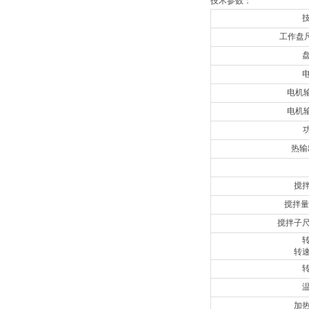
技术参数：
工作盘
电机输
电机输
功
热输
搅
搅拌量（
搅拌子尺寸
转
加