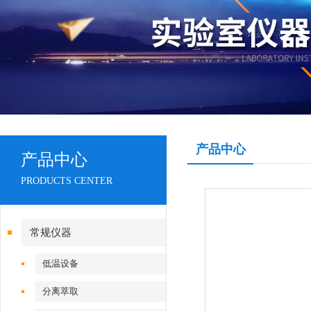
产品中心
产品中心
PRODUCTS CENTER
常规仪器
低温设备
分离萃取