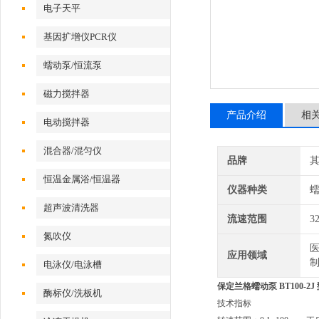
电子天平
基因扩增仪PCR仪
蠕动泵/恒流泵
磁力搅拌器
产品介绍
相
电动搅拌器
混合器/混匀仪
品牌
恒温金属浴/恒温器
仪器种类
超声波清洗器
流速范围
3
氮吹仪
医
应用领域
电泳仪/电泳槽
保定兰格蠕动泵 BT100-2J
酶标仪/洗板机
技术指标