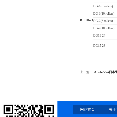
DG-1(6 rollers)
DG-1(10 rollers)
BT100-2J
DG-2(6 rollers)
DG-2(10 rollers)
DG15-24
DG15-28
上一篇：
PAL-1-2-3-
糖仪
网站首页
关于