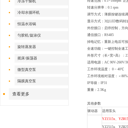
转速范围：0.1~100rpm 
冷冻干燥机
转速分辨率：0.1 rpm
冷却水循环机
调节方式：薄膜按键连续
显示方式：3位LED数码转
恒温水浴锅
外控接口：启停控制，方向控制，
通信接口：RS485
匀胶机/旋涂仪
掉电记忆：重新上电后可
旋转蒸发器
全速功能：一键控制全速
外形尺寸（长×宽×高）：232×
摇床/振荡器
适用电源：AC 90V-260V/3
工作环境温度： 0 ~ 40℃
微型真空泵
工作环境相对湿度：＜80%
隔膜真空泵
IP等级：IP31
重量：2.3Kg
查看更多
其他参数
驱动器
适用泵头
YZ1515x、YZⅡ1
YZ2515x、YZⅡ2