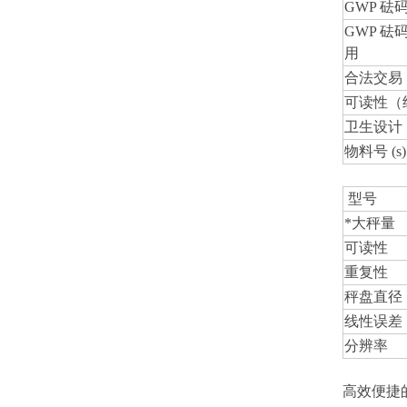
GWP 砝码
GWP 砝码 
用
合法交易
可读性（
卫生设计
物料号 (s)
型号
*大秤量
可读性
重复性
秤盘直径
线性误差
分辨率
高效便捷