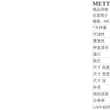
MET
商品详情
仪器简介
规格 - ME
*大秤量
可读性
重复性
秤盘直径
接口
校正
尺寸 高度
尺寸 宽度
尺寸 深
外壳
线性误差
分辨率
GWP 砝码