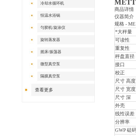
MET
冷却水循环机
商品详情
恒温水浴锅
仪器简介
规格 - ME
匀胶机/旋涂仪
*大秤量
旋转蒸发器
可读性
重复性
摇床/振荡器
秤盘直径
微型真空泵
接口
校正
隔膜真空泵
尺寸 高度
尺寸 宽度
查看更多
尺寸 深
外壳
线性误差
分辨率
GWP 砝码