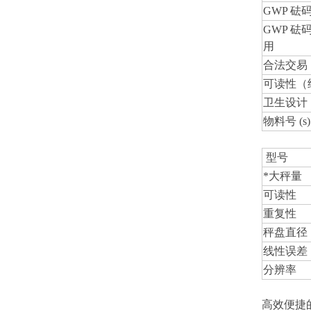
GWP 砝码
GWP 砝码 
用
合法交易
可读性（
卫生设计
物料号 (s)
型号
*大秤量
可读性
重复性
秤盘直径
线性误差
分辨率
高效便捷