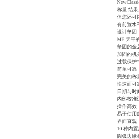
NewCl
称量 结果
但您还可
有前置水
设计坚固
ME 天
坚固的金
加固的机
过载保护*高
简单可靠
完美的称
快速而可
日期与时间标
内部校准
操作高效
易于使用
界面直观
10 种内
圆弧边缘