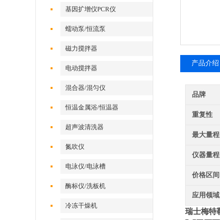
基因扩增仪PCR仪
蠕动泵/恒流泵
磁力搅拌器
产品介绍
电动搅拌器
混合器/混匀仪
品牌
恒温金属浴/恒温器
重复性
超声波清洗器
最大量程
氮吹仪
仪器量程
电泳仪/电泳槽
价格区间
酶标仪/洗板机
应用领域
冷冻干燥机
瑞士梅特勒 