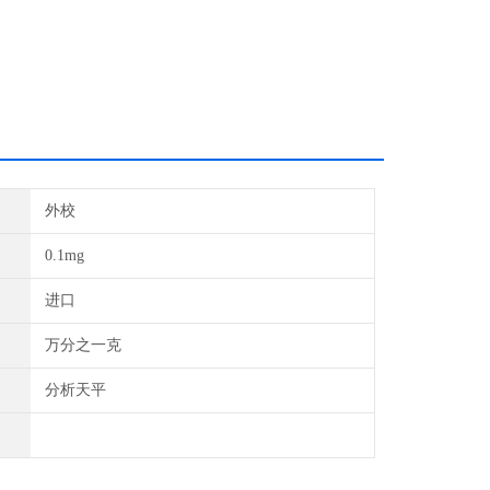
有前置水平调节脚，仅需按 动一键就可以进行
外校
0.1mg
进口
万分之一克
分析天平