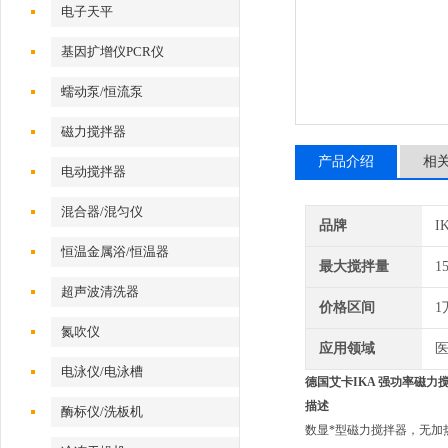
电子天平
基因扩增仪PCR仪
蠕动泵/恒流泵
磁力搅拌器
产品介绍
相
电动搅拌器
混合器/混匀仪
品牌
I
恒温金属浴/恒温器
最大搅拌量
1
超声波清洗器
价格区间
1
氮吹仪
应用领域
医
电泳仪/电泳槽
德国艾卡IKA 强功率磁力搅拌器
描述
酶标仪/洗板机
数显*型磁力搅拌器，无加