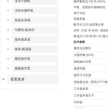
冷冻干燥机
搅拌量多达 150 升 (H2O)
平整、坚固的不锈钢外壳
冷却水循环机
电子马达
无级变速
恒温水浴锅
数字式 LED 速度显示屏
匀胶机/旋涂仪
定时（0 至 56 分钟）或连
集成式 USB 和 RS 232 接
旋转蒸发器
技术参数
搅拌点位数目
摇床/振荡器
大搅拌量 (H2O)
微型真空泵
电机输出功率
隔膜真空泵
速度范围
搅拌子大长度
查看更多
加热盘自热（室温:22°C/保
工作盘材质
工作盘外形尺寸
计时器