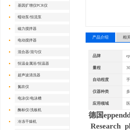
基因扩增仪PCR仪
蠕动泵/恒流泵
磁力搅拌器
产品介绍
相
电动搅拌器
混合器/混匀仪
品牌
e
恒温金属浴/恒温器
量程
30
超声波清洗器
自动程度
氮吹仪
仪器种类
电泳仪/电泳槽
应用领域
医
酶标仪/洗板机
德国eppendd
冷冻干燥机
Research