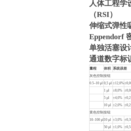
人体工程学
（RSI）
伸缩式弹性
Eppend
单独活塞设
通道数字标
量程
体积
系统误差
灰色控制按钮
0.5–10 μl
0,5 μl
±12,0%
±0,0
1 μl
±8,0%
±0,0
5 μl
±4,0%
±0,2
10 μl
±2,0%
±0,2
黄色控制按钮
10–100 μl
10 μl
±3,0%
±0,3
50 μl
±1,0%
±0,5