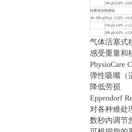
100 μl
±0,8%
±0,8
桔黄色控制按钮
30–300 μl
30 μl
±3,0%
±0,9
150 μl
±1,0%
±1,5
300 μl
±0,6%
±1,8
气体活塞式
感受重量和移
PhysioC
弹性吸嘴（适
降低劳损
Eppendorf
对各种难处
数秒内调节
可根据您的