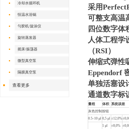
冷却水循环机
采用Perf
恒温水浴锅
可整支高温
匀胶机/旋涂仪
四位数字体
旋转蒸发器
人体工程学
（RSI）
摇床/振荡器
伸缩式弹性
微型真空泵
Eppend
隔膜真空泵
单独活塞设
查看更多
通道数字标
量程
体积
系统误差
灰色控制按钮
0.5–10 μl
0,5 μl
±12,0%
±0,0
1 μl
±8,0%
±0,0