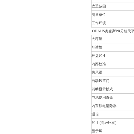
皮重范围
测量单位
工作环境
OHAUS奥豪斯PR分析天平(
大秤量
可读性
秤盘尺寸
内部校准
防风罩
自动风罩门
辅助显示模式
电池使用寿命
内置静电清除器
通信
尺寸 (高x长x宽)
显示屏