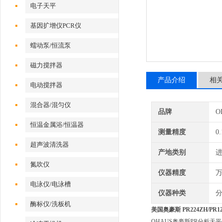
电子天平
基因扩增仪PCR仪
蠕动泵/恒流泵
磁力搅拌器
产品介绍
相
电动搅拌器
混合器/混匀仪
品牌
O
恒温金属浴/恒温器
测量精度
0
超声波清洗器
产地类别
氮吹仪
仪器精度
电泳仪/电泳槽
仪器种类
酶标仪/洗板机
美国奥豪斯 PR224ZH/PR12
OHAUS奥豪斯PR分析天平(内