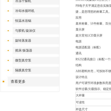
冷冻干燥机
PR电子天平满足您在实验
冷却水循环机
捷，是您理想的称量工具
应用
恒温水浴锅
基本称量、计件称量、百
显示屏
匀胶机/旋涂仪
超大背光LCD显示屏
旋转蒸发器
电源
电源适配器（标配）
摇床/振荡器
通讯
RS232通讯接口（标配一
微型真空泵
结构
隔膜真空泵
ABS塑料外壳，可拆卸不
设计特点
查看更多
用户可调节环境参数和亮度
软件过载/欠载指示、稳定
大秤量
可读性
秤盘尺寸