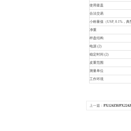
使用釜盖
合法交易
小称量值（USP, 0.1%，典
净重
秤盘结构
电源 (2)
稳定时间 (2)
皮重范围
测量单位
工作环境
上一篇：
PX124ZH/PX22
豪斯电子分析天平秤 0.1mg