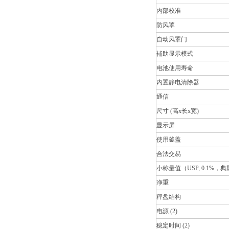
内部校准
防风罩
自动风罩门
辅助显示模式
电池使用寿命
内置静电清除器
通信
尺寸 (高x长x宽)
显示屏
使用釜盖
合法交易
小称量值（USP, 0.1%，典
净重
秤盘结构
电源 (2)
稳定时间 (2)