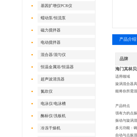
基因扩增仪PCR仪
蠕动泵/恒流泵
磁力搅拌器
产品介绍
电动搅拌器
混合器/混匀仪
品牌
恒温金属浴/恒温器
海门其林贝尔
适用领域
超声波清洗器
旋涡混合器
氮吹仪
能将你所需
电泳仪/电泳槽
产品特点
强有力的点
酶标仪/洗板机
振动与旋涡
冷冻干燥机
多元功能：
自动与点振