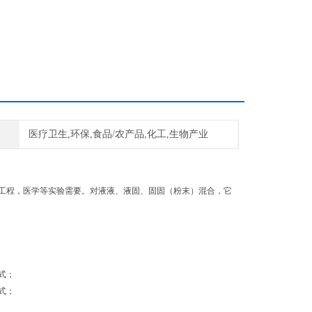
医疗卫生,环保,食品/农产品,化工,生物产业
工程，医学等实验需要。对液液、液固、固固（粉末）混合，它
式；
式；