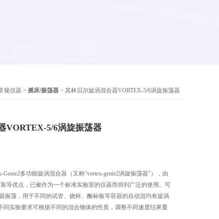
.常规仪器
>
摇床/振荡器
> 其林贝尔旋涡混合器VORTEX-5/6涡旋振荡器
ORTEX-5/6涡旋振荡器
es Vortex-Genie2多功能旋涡混合器（又称“vortex-genie2涡旋振荡器"），由
可靠等优点，已被作为一个标准实验室的仪器而得到广泛的使用。可
容器振荡，用于不同的试管、烧杯、酶标板等容器的自动混均有旋涡
不同实验要求可根据不同的混合物体的性质，调整不同速度结果重