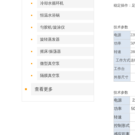
冷却水循环机
稳定操作：
恒温水浴锅
匀胶机/旋涂仪
技术参数
电源
22
旋转蒸发器
功率
5
摇床/振荡器
转速
28
工作方式
连
微型真空泵
工作台
隔膜真空泵
外形尺寸
1
查看更多
技术参数
电源
2
功率
5
转速
控制形式
感应距离