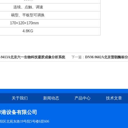
连续、点触、调速
碗型、平板型可调换
170×120×170mm
4.8KG
-9413A北京六一生物科技凝胶成像分析系统
下一篇：
DNM-9602A北京普朗酶标
关于我们
新闻动态
产品中心
技术文章
华港设备有限公司
区北苑东路19号院5号楼6层606