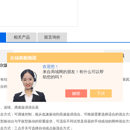
相关产品
留言询价
其林贝尔
应用领域
旋涡混合器VORTEX-5/-6涡旋振荡器
欢迎您！
来自局域网的朋友！有什么可以帮
助您的吗？
具有结构简单可靠，仪器体积小，耗电省，噪音低等特点，广泛应用于生物化学，基因
混合的任何液体、粉末以高速旋涡状形式快速混合，混合速度快、均匀、*。
振、连续、调速旋涡混合器
混合方式：可调速控制，能从低速振动到高速旋涡混合。可根据需要选择适合的混台方
碗型振动台与平扳型振动的双重提供，可适应不同试管及容器的手动或动的两种混合方
混合方式：三点开关可选择自动或点振混合方式；