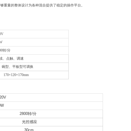
足够重量的整体设计为各种混合提供了稳定的操作平台。
0V
0W
00转/分
续、点触、调速
碗型、平板型可调换
70×120×170mm
20V
0W
2800转/分
光控感应
30cm