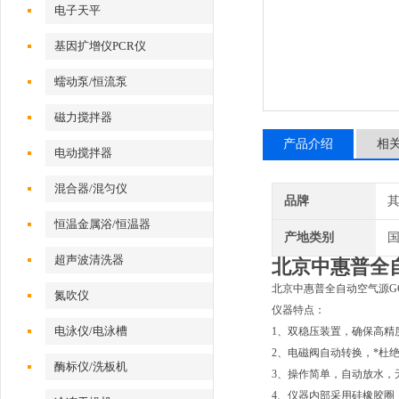
电子天平
基因扩增仪PCR仪
蠕动泵/恒流泵
磁力搅拌器
产品介绍
相
电动搅拌器
混合器/混匀仪
品牌
恒温金属浴/恒温器
产地类别
超声波清洗器
北京中惠普全自动
北京中惠普全自动空气源GCK
氮吹仪
仪器特点：
电泳仪/电泳槽
1、双稳压装置，确保高精
2、电磁阀自动转换，*杜
酶标仪/洗板机
3、操作简单，自动放水，
4、仪器内部采用硅橡胶圈