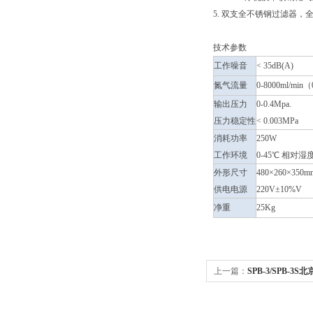
5. 双支全不锈钢过滤器
技术参数
工作噪音
< 35dB(A)
氮气流量
0-8000ml/mi
输出压力
0-0.4Mpa.
压力稳定性
< 0.003MPa
消耗功率
250W
工作环境
0-45℃ 相对
外形尺寸
480×260×350m
供电电源
220V±10%V
净重
25Kg
上一篇：
SPB-3/SPB-