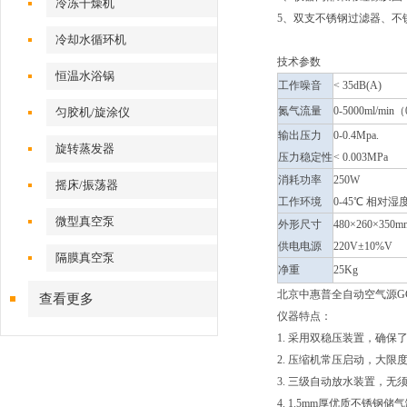
冷冻干燥机
5、双支不锈钢过滤器、不
冷却水循环机
技术参数
恒温水浴锅
工作噪音
< 35dB(A)
氮气流量
0-5000ml/mi
匀胶机/旋涂仪
输出压力
0-0.4Mpa.
旋转蒸发器
压力稳定性
< 0.003MPa
消耗功率
250W
摇床/振荡器
工作环境
0-45℃ 相对
微型真空泵
外形尺寸
480×260×350m
供电电源
220V±10%V
隔膜真空泵
净重
25Kg
北京中惠普全自动空气源GCK
查看更多
仪器特点：
1. 采用双稳压装置，确
2. 压缩机常压启动，大限
3. 三级自动放水装置，
4. 1.5mm厚优质不锈