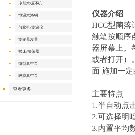
冷却水循环机
仪器介绍
恒温水浴锅
HCC型菌
匀胶机/旋涂仪
触笔按顺序
旋转蒸发器
器屏幕上。
摇床/振荡器
或者打开）
微型真空泵
面 施加一
隔膜真空泵
查看更多
主要特点
1.半自动
2.可选择
3.内置平