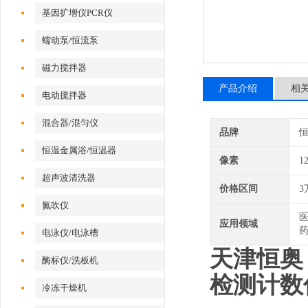
基因扩增仪PCR仪
蠕动泵/恒流泵
磁力搅拌器
产品介绍
相
电动搅拌器
混合器/混匀仪
品牌
恒温金属浴/恒温器
像素
1
超声波清洗器
价格区间
3
氮吹仪
医
应用领域
药
电泳仪/电泳槽
天津恒奥 
酶标仪/洗板机
检测计数
冷冻干燥机