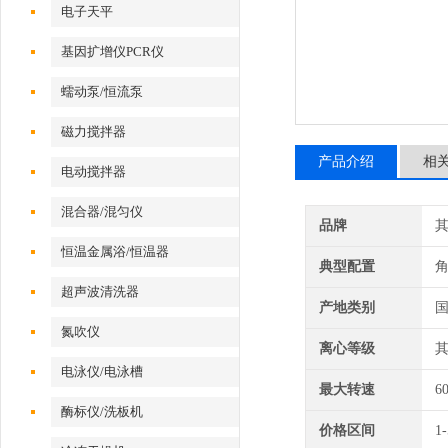
电子天平
基因扩增仪PCR仪
蠕动泵/恒流泵
磁力搅拌器
产品介绍
相
电动搅拌器
混合器/混匀仪
品牌
恒温金属浴/恒温器
典型配置
超声波清洗器
产地类别
氮吹仪
离心等级
电泳仪/电泳槽
最大转速
6
酶标仪/洗板机
价格区间
1