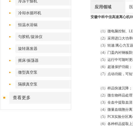
冷冻干燥机
应用领域
医
冷却水循环机
安徽中科中佳高速离心机HC-10
技术特性
恒温水浴锅
（1）微电脑控制、LE
匀胶机/旋涂仪
（2）采用进口大功率
（3）转速/离心力互设
旋转蒸发器
（4）门盖内衬钢板防
（5）运行中可随时更
摇床/振荡器
（6）超速保护功能
微型真空泵
（7）点动功能，可短
应用范围
隔膜真空泵
（1）样品快速沉降；
（2）微生物样品处理
查看更多
（3）全血中提取血清
（4）微量血细胞分离
（5）PCR实验分区离
（6）各种样品提取上
产品参数