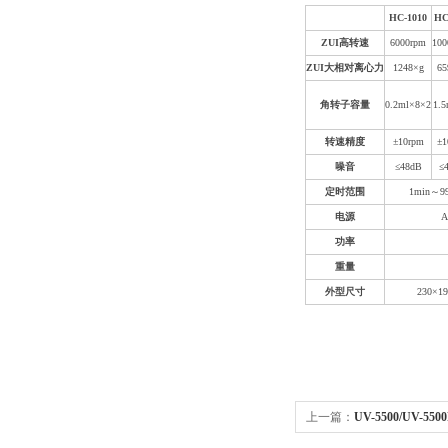
HC-1010
HC
ZUI高转速
6000rpm
100
ZUI大相对离心力
1248×g
65
角转子容量
0.2ml×8×2
1.5
转速精度
±10rpm
±1
噪音
≤48dB
≤
定时范围
1min
～
9
电源
A
功率
重量
外型尺寸
230×1
上一篇：
UV-5500/UV
度计190-1100nm波长