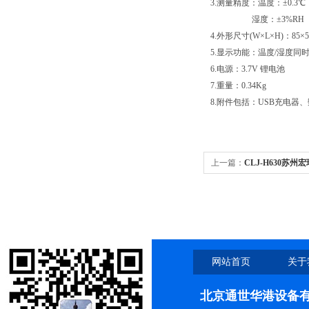
3.测量精度：温度：±0.3℃
湿度：±3%RH
4.外形尺寸(W×L×H)：85×
5.显示功能：温度/湿度同
6.电源：3.7V 锂电池
7.重量：0.34Kg
8.附件包括：USB充电
上一篇：
CLJ-H630苏
网站首页
关于
北京通世华港设备