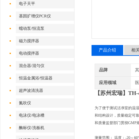
电子天平
基因扩增仪PCR仪
蠕动泵/恒流泵
磁力搅拌器
产品介绍
相
电动搅拌器
混合器/混匀仪
品牌
恒温金属浴/恒温器
应用领域
医
超声波清洗器
【苏州宏瑞】TH-
氮吹仪
为了便于测试洁净室的温湿
电泳仪/电泳槽
和结构设计，质量稳定可
和质量监督部门贯彻GMP
酶标仪/洗板机
测量范围： 温度：-20～60