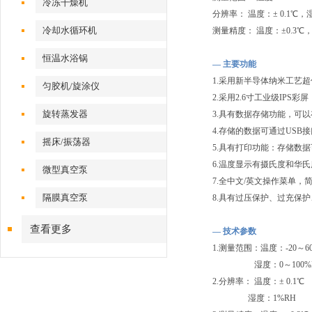
冷冻干燥机
分辨率： 温度：± 0.1℃，
冷却水循环机
测量精度： 温度：±0.3℃
恒温水浴锅
— 主要功能
1.采用新半导体纳米工艺超
匀胶机/旋涂仪
2.采用2.6寸工业级IPS彩屏
旋转蒸发器
3.具有数据存储功能，可以
4.存储的数据可通过USB
摇床/振荡器
5.具有打印功能：存储数
6.温度显示有摄氏度和华
微型真空泵
7.全中文/英文操作菜单，
隔膜真空泵
8.具有过压保护、过充保
查看更多
— 技术参数
1.测量范围：温度：-20～
湿度：0～100%
2.分辨率： 温度：± 0.1
湿度：1%RH