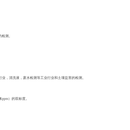
的检测。
业行业，清洗液，废水检测等工业行业和土壤盐害的检测。
固体ppm）的双标度。