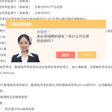
数显电导率盐度计（双标度）
数显电导率盐度计（双标度），又称为PH计产品优势
数显电导率盐度计（双标度），又称为PH计
电导率仪闪亮登场!手持式电导率仪PAL-EC仅需0.6毫升即可测量样品。
(mS/cm)和TDS（总溶解固体ppm）的双标度。
应用于，如土壤检测，水耕栽培等农业行业，清洗液，废水检测等工业行业和土壤盐害
欢迎您！
来自局域网的朋友！有什么可以帮
9mS/cm)
助您的吗？
显折射仪（电导率&TDS双标度）
AL-EC数显电导率仪，数显电导率折射仪闪亮登场!
折射仪PAL-EC仅需0.6毫升即可测量样品。
(mS/cm)和TDS（总溶解固体ppm）的双标度。
显电导率仪，数显电导率折射仪适合使用在各种应用上，如土壤检测，水耕栽培等农
.9mS/cm)
】
L-EC数显电导率折射仪，数显电导率折射仪,同时拥有电导率(mS/cm)和TDS（总溶解
表面；
ml的被测样品至棱镜表面；
键;
--”，然后显示Brix值和温度