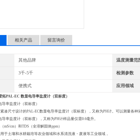
相关产品
留言询价
其他品牌
温度测量范
3千-5千
检测参数
便携式
应用领域
爱拓PAL-EC 数显电导率盐度计（双标度）
数显电导率盐度计（双标度）
紧凑尺寸设计的PAL-EC数显电导率盐度计（双标度），又称为PH计。可以测量各种
数显电导率盐度计（双标度），又称为PH计样品量仅需0.6毫升。
mS/cm）和TDS（全溶解固体ppm）
应用于土壤和水耕栽培等农业领域和水系清洗液・废液等工业领域，