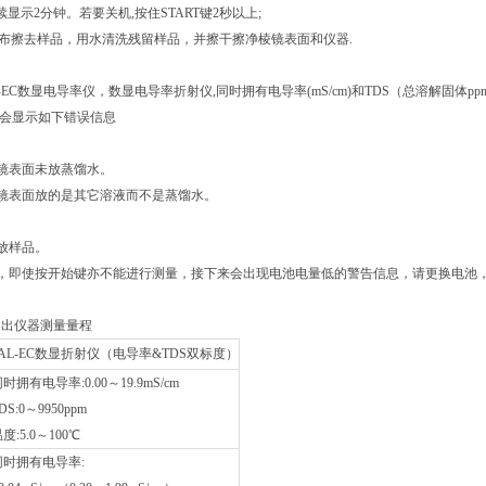
将持续显示2分钟。若要关机,按住START键2秒以上;
纱布擦去样品，用水清洗残留样品，并擦干擦净棱镜表面和仪器.
】
L-EC数显电导率仪，数显电导率折射仪,同时拥有电导率(mS/cm)和TDS（总溶解固体p
误会显示如下错误信息
镜表面未放蒸馏水。
镜表面放的是其它溶液而不是蒸馏水。
放样品。
，即使按开始键亦不能进行测量，接下来会出现电池电量低的警告信息，请更换电池
超出仪器测量量程
PAL-EC数显折射仪（电导率&TDS双标度）
时拥有电导率:0.00～19.9mS/cm
DS:0～9950ppm
度:5.0～100℃
同时拥有电导率: