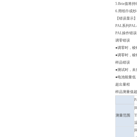
5.Brix值
6.用纸巾或
【错误显示
PAL系列PA
PAL操作错
调零错误
●调零时，棱
●调零时，棱
样品错误
●测试时，未
●电池能量低
超出量程
样品测量值
同
测量范围
T
温