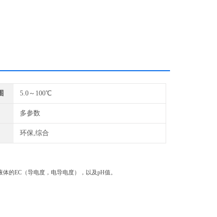
围
5.0～100℃
多参数
环保,综合
液体的EC（导电度，电导电度），以及pH值。