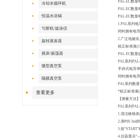
PAL-EC
冷却水循环机
PAL-EC
恒温水浴锅
PAL-EC
1.PAL系列
匀胶机/旋涂仪
同时拥有电导率
2.广泛地被
旋转蒸发器
校正标准液(12.
摇床/振荡器
PAL-EC数
PAL系列P
微型真空泵
手持式电导率
同时拥有电导率
隔膜真空泵
PAL系列数
*校正标准液(12
查看更多
【测量方法
PAL系列PA
1.清洁棱镜
2.滴约0.3
3.按“START”
4.仪器显示“-