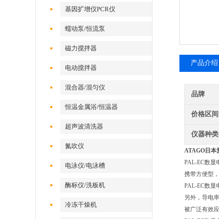
基因扩增仪PCR仪
蠕动泵/恒流泵
磁力搅拌器
产品介绍
电动搅拌器
混合器/混匀仪
品牌
恒温金属浴/恒温器
价格区间
超声波清洗器
仪器种类
氮吹仪
ATAGO日本
PAL-EC
电泳仪/电泳槽
携带方便型，
酶标仪/洗板机
PAL-EC
另外，导电率（
冷冻干燥机
被广泛有效