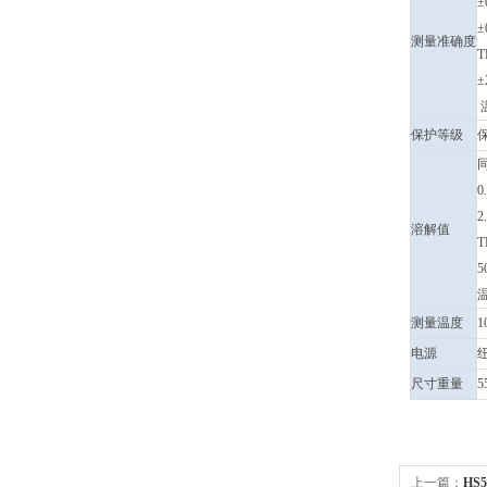
±
±
测量准确度
T
±
温
保护等级
0
2
溶解值
T
5
温
测量温度
1
电源
纽
尺寸重量
5
上一篇：
HS