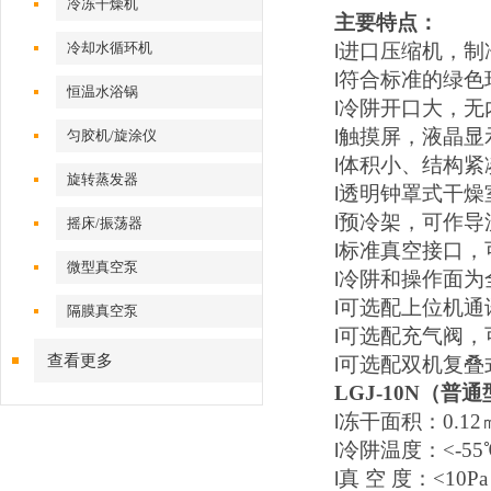
冷冻干燥机
主要特点：
冷却水循环机
进口压缩机，制
l
符合标准的绿色
l
恒温水浴锅
冷阱开口大，无
l
触摸屏，液晶显
匀胶机/旋涂仪
l
体积小、结构紧
l
旋转蒸发器
透明钟罩式干燥
l
预冷架，可作导
l
摇床/振荡器
标准真空接口，
l
微型真空泵
冷阱和操作面为
l
可选配上位机通
l
隔膜真空泵
可选配充气阀，
l
查看更多
可选配双机复叠
l
LGJ-10N（普
冻干面积：0.12
l
冷阱温度：<-55℃
l
真 空 度：<10P
l