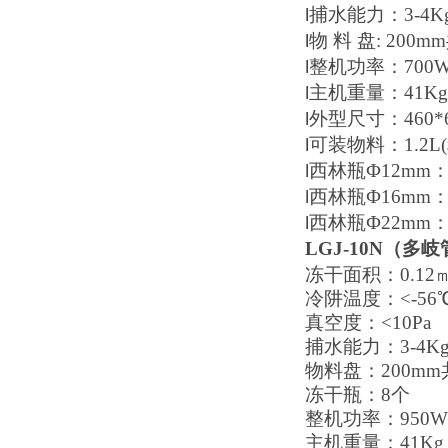
捕水能力：3-4K
l
物 料 盘: 200m
l
整机功率：700
l
主机重量：41Kg
l
外型尺寸：460*62
l
可装物料：1.2L
l
西林瓶Ф12mm：
l
西林瓶Ф16mm：
l
西林瓶Ф22mm：
l
LGJ-10N（多
冻干面积：0.12
冷阱温度：<-56℃
真空度：<10Pa
捕水能力：3-4Kg/
物料盘：200mm
冻干瓶：8个
整机功率：950W
主机重量：41Kg