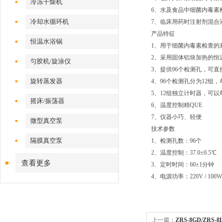
冷冻干燥机
6、水及食品中细菌内毒素
冷却水循环机
7、临床用药时注射剂混合
产品特征
恒温水浴锅
1、用于细菌内毒素检查的
2、采用固体铝块加热的恒
匀胶机/旋涂仪
3、提供96个检测孔，可
旋转蒸发器
4、96个检测孔分为12组
5、12组独立计时器，可
摇床/振荡器
6、温度控制精QUE
7、仪器小巧、轻便
微型真空泵
技术参数
隔膜真空泵
1、检测孔数：96个
2、温度控制：37.0±0.5℃
查看更多
3、定时时间：60±1分钟
4、电源功率：220V / 100W
上一篇：
ZRS-8GD/ZR