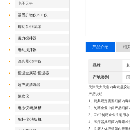
电子天平
基因扩增仪PCR仪
蠕动泵/恒流泵
磁力搅拌器
产品介绍
相
电动搅拌器
混合器/混匀仪
品牌
恒温金属浴/恒温器
产地类别
超声波清洗器
天津天大天发内毒素凝胶法测
产品说明
氮吹仪
1、药典规定需要细菌内毒
电泳仪/电泳槽
2、制药企业中间产品细菌
3、GMP制药企业注射用
酶标仪/洗板机
4、医疗器具细菌内毒素检
5、临床人体液细菌内毒素