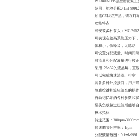
WT3000-1FB微型齿轮
范围，能够分配0.1ml-
如需CE认证产品，请在订
功能特点
可安装多种泵头：MG/MS204
可实现在较高系统压力下
体积小，低噪音，无脉动
可设置分配液量、时间间
对流量和分配液量进行校
采用128×32的液晶屏，
可以完成快速清洗、排空
具备多种外控接口，用户
薄膜按键和旋钮组合的操
自动记忆泵的各种参数和
泵头负载超过扭矩后能够
技术指标
转速范围：300rpm-3000rp
转速调节分辨率：1rpm
分配液量范围：0.1ml-999L