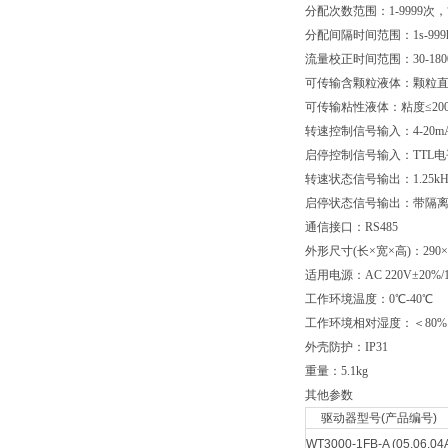
分配次数范围：1-9999次
分配间隔时间范围：1s-999
流量校正时间范围：30-18
可传输含颗粒液体：颗粒直径
可传输粘性液体：粘度≤200c
转速控制信号输入：4-20mA、0
启停控制信号输入：TTL
转速状态信号输出：1.25kHz-1
启停状态信号输出：带隔离
通信接口：RS485
外形尺寸(长×宽×高)：290×20
适用电源：AC 220V±20%/1
工作环境温度：0℃-40℃
工作环境相对湿度：＜80%
外壳防护：IP31
重量：5.1kg
其他参数
驱动器型号(产品编号)
WT3000-1FB-A (05.06.04