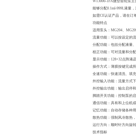
WT3000-1FA微型齿轮
能够分配0.1ml-999
如需CE认证产品，请在订
功能特点
适用泵头：MG204、MG20
流量功能：可以按设定的
分配功能：包括分配液量
校正功能：可对流量和分
显示功能：128×32点阵
操作方式：薄膜按键完成
全速功能：快速清洗、填
外控输入功能：流量方式下
外控输出功能：输出启停
脚踏开关功能：控制泵的启
通信功能：具有和上位机
记忆功能：自动存储各种
散热功能：强制风冷散热
运行方向：顺时针方向旋
技术指标