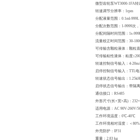
微型齿轮泵WT3000-1FA转速
转速调节分辨率：1rpm
分配液量范围：0.1ml-999L
分配次数范围：1-9999次
分配间隔时间范围：1s-999
流量校正时间范围：30-18
可传输含颗粒液体：颗粒直径
可传输粘性液体：粘度≤200c
转速控制信号输入：4-20mA、0
启停控制信号输入：TTL
转速状态信号输出：1.25kHz-1
启停状态信号输出：带隔离
通信接口：RS485
外形尺寸(长×宽×高)：232×14
适用电源：AC 90V-260V/5
工作环境温度：0℃-40℃
工作环境相对湿度：＜80%
外壳防护：IP31
重量：2.83 kg