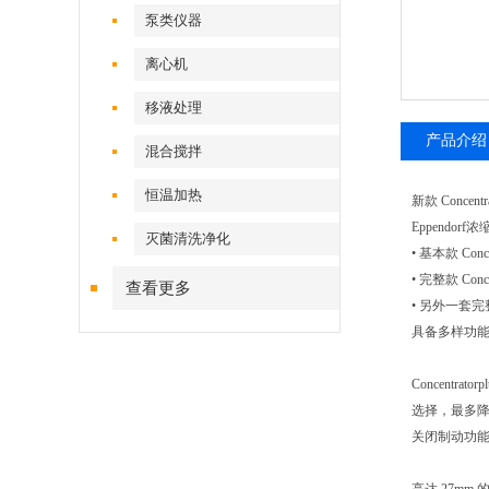
泵类仪器
离心机
移液处理
产品介绍
混合搅拌
恒温加热
新款 Con
Eppendor
灭菌清洗净化
• 基本款 Con
• 完整款 Co
查看更多
• 另外一套完
具备多样功
Concen
选择，最多降低
关闭制动功