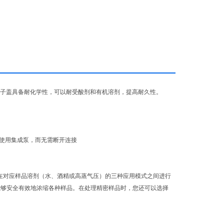
。带涂层转子盖具备耐化学性，可以耐受酸剂和有机溶剂，提高耐久性。
您单独使用集成泵，而无需断开连接
需求。可在对应样品溶剂（水、酒精或高蒸气压）的三种应用模式之间进行
°C） ，能够安全有效地浓缩各种样品。在处理精密样品时，您还可以选择