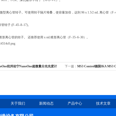
 的 MTP、PCR、深孔板水平转子（A–2–VC）。
/2 mL 微型离心管转子。可使用转子隔片堆叠，使容量加倍，达到 96 x 1.5/2 mL 离心管（F–4
锥形管转子 (F–45–8–17)。
mL锥形离心管的转子。 还推荐使用 x mL锥形离心管（F–35–6–30）。
noOne杭州佑宁NanoOne超微量分光光度计
下一篇：
MS3 Control德国IKA MS3
5000ng/ml（DNA ）
混匀器/漩涡振荡器/20016017
关于我们
新闻动态
产品中心
技术文章