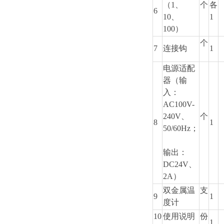
（1、
个
各
6
10、
1
100）
个
7
连接钩
1
电源适配
器（输
入：
AC100V-
240V、
个
8
1
50/60Hz；
输出：
DC24V、
2A）
双金属温
支
9
1
度计
1
0
使用说明
份
1