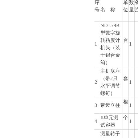
序
单
数
名 称
号
位
量
NDJ-79B
型数字旋
转粘度计
台
1
1
机头（装
于铝合金
箱）
主机底座
（带2只
套
2
1
水平调节
螺钉）
根
3
带齿立柱
1
II单元测
个
4
1
试容器
测量转子