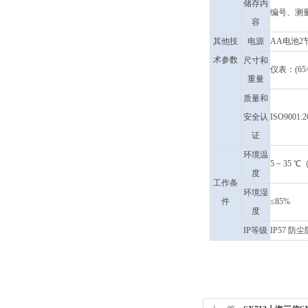
储存内
编号、测
容
其他技
电源
AA电池2节
术参数
尺寸和
仪表：(65×
重量
质量和
安全认
ISO9001:
证
环境温
5 ~ 35 ℃
度
工作条
环境湿
件
≤85%
度
IP等级
IP57 防