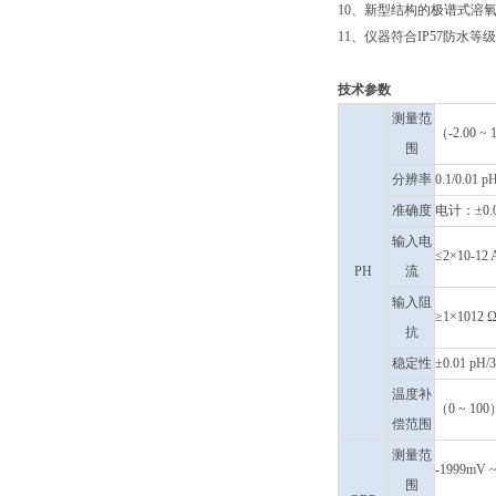
10、新型结构的极谱式溶
11、仪器符合IP57防水
技术参数
测量范
（-2.00 ~
围
分辨率
0.1/0.01 p
准确度
电计：±0.0
输入电
≤2×10-12 
PH
流
输入阻
≥1×1012 
抗
稳定性
±0.01 pH/
温度补
（0 ~ 1
偿范围
测量范
-1999mV 
围