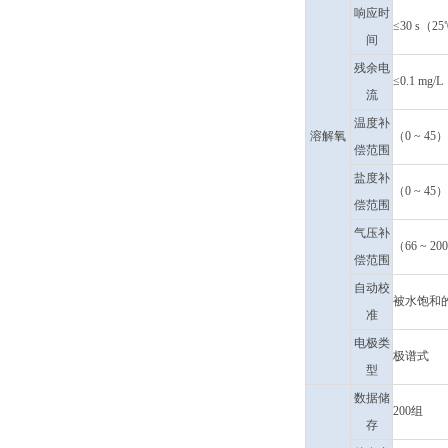
响应时
≤30 s（2
间
残余电
≤0.1 mg/L
流
温度补
溶解氧
（0 ~ 4
偿范围
盐度补
（0 ~ 4
偿范围
气压补
（66 ~ 2
偿范围
自动校
被水饱和
准
电极类
极谱式
型
数据储
200组
存