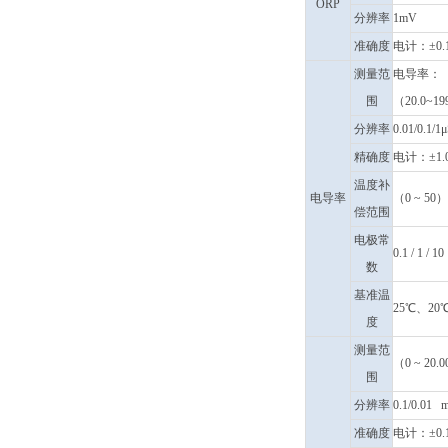
ORP
分辨率
1mV
准确度
电计：±0.
测量范
电导率：（0.0
围
（20.0~1
分辨率
0.01/0.1/1
精确度
电计：±1.
温度补
电导率
（0 ~ 5
偿范围
电极常
0.1 / 1 / 1
数
基准温
25℃、20
度
测量范
（0 ~ 20.
围
分辨率
0.1/0.01 m
准确度
电计：±0.1