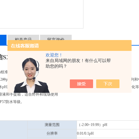
相关产品
留言询价
欢迎您！
SX811便携式pH计
来自局域网的朋友！有什么可以帮
助您的吗？
自动校准，有校准指引和自动检查功能
12种pH标准缓冲溶液，有三个系列的标准缓冲溶液可以选择：欧美系列，NIST系列
水pH测量模式和加氨纯水pH测量模式，对pH值进行温度补偿，特别适合电力、石化
溶液和手提箱，适合野外和现场使用
P57防水等级。
测量范围
（-2.00~19.99）pH
分辨率
0.01/0.1pH