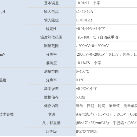
基本误差
±0.01pH±1个字
pH
输入电流
≤1×10-12A
输入阻抗
≥1×1012Ω
稳定性
±0.01pH/3h±1个字
温度补偿范围
（0~100）℃（自动或手动）
测量范围
-1999mV~0~1999mV
mV
分辨率
-200mV~0~200mV：0.1mV；其余：1
准确度
±0.1%FS±1个字
测量范围
0~100℃
温度
分辨率
0.1℃
基本误差
±0.5℃±1个字
数据储存
500组
储存内容
编号、日期、时间、测量值、测量单
技术参数
电源
AA电池3节（1.5V×3）；DC5V（U
尺寸和重量
(88×170×33)mm/313g；手提箱：(360×2
IP等级
IP57防尘防水