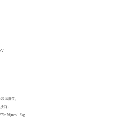
mV
位和温度值。
SB接口）
70×76)mm/1.6kg