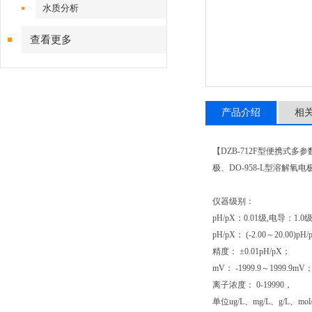
水质分析
查看更多
产品介绍
相
【DZB-712F型便携式多参
极、DO-958-L型溶解氧电极
仪器级别：
pH/pX：0.01级,电导：1.0
pH/pX： (-2.00～20.00)pH
精度： ±0.01pH/pX；
mV： -1999.9～1999.9mV
离子浓度： 0-19990，
单位ug/L、mg/L、g/L、mol