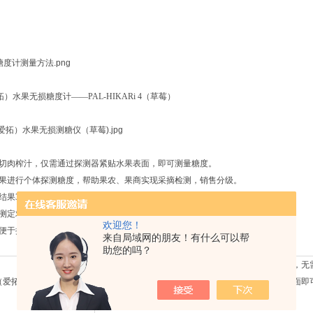
】
拓）水果无损糖度计——PAL-HIKARi 4（草莓）
果切肉榨汁，仅需通过探测器紧贴水果表面，即可测量糖度。
水果进行个体探测糖度，帮助果农、果商实现采摘检测，销售分级。
，结果3秒即现，数字显示，读数方便。
次测定求平均值。
欢迎您！
，便于携带，具备自动温度补偿功能，随时随地应用于各种场合。
来自局域网的朋友！有什么可以帮
助您的吗？
无损检测水果糖度测量水果的糖度（Birx值/白利度），无
肉，无需榨汁取样，只需通过红外探测器紧贴水果表面即
复杂的前处理步骤，免去清洗，快速简易。