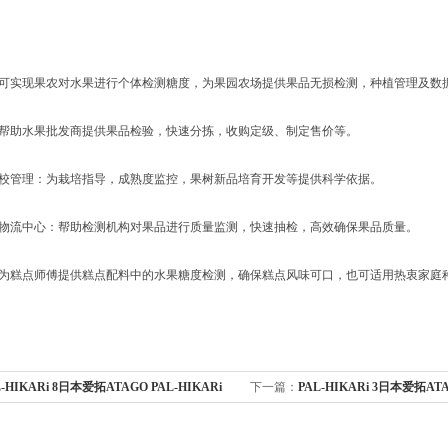
】
：可实现果农对水果进行个体检测糖度，为果园农场提供果品无损检测，种植管理及数
：帮助水果批发商提供果品检验，快速分拣，收购定级、制定售价等。
院校管理：为栽培指导，成熟度监控，果树新品培育开发等提供科学依据。
口物流中心：帮助检测机构对果品进行质量监测，快速抽检，高效确保果品质量。
：为糕点师傅提供糕点配料中的水果糖度检测，确保糕点风味可口，也可适用热衷家庭
L-HIKARi 8日本爱拓ATAGO PAL-HIKARi
下一篇：
PAL-HIKARi 3日本爱拓ATA
糖度计奇异果测糖仪
3 迷你番茄无损糖度计千禧西红柿测