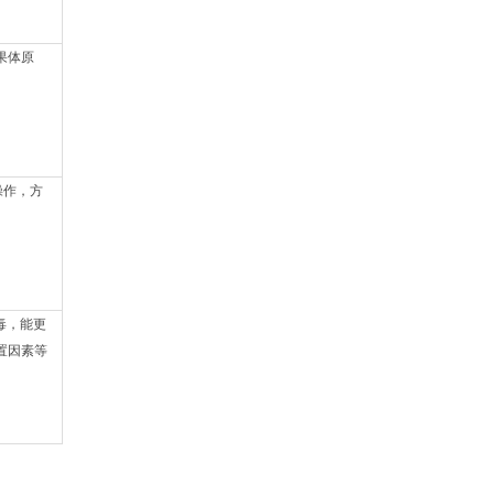
果体原
操作，方
无毒，能更
置因素等