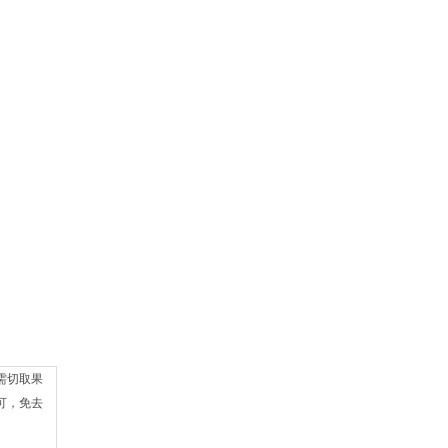
需切取果
可，免去