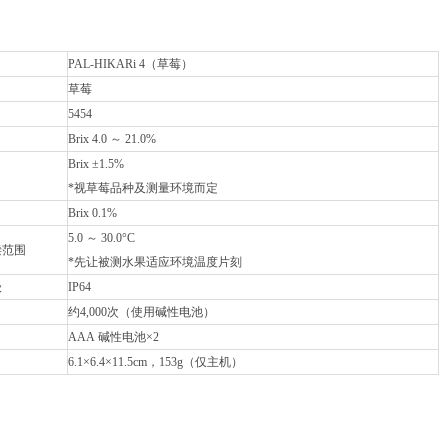
】
PAL-HIKARi 4（草莓）
草莓
5454
Brix 4.0 ～ 21.0%
Brix ±1.5%
*视草莓品种及测量环境而定
Brix 0.1%
5.0 ～ 30.0°C
偿范围
*先让被测水果适应环境温度片刻
级
IP64
约4,000次（使用碱性电池）
AAA 碱性电池×2
6.1×6.4×11.5cm，153g（仅主机）