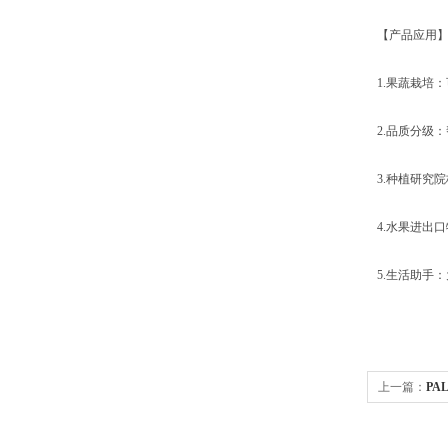
【产品应用
1.果蔬栽培
2.品质分级
3.种植研究
4.水果进出
5.生活助手
上一篇：
PA
8猕猴桃无损