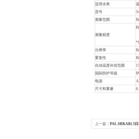
适用水果
货号
5
测量范围
B
B
测量精度
*
分辨率
B
重复性
B
自动温度补偿范围
1
国际防护等级
I
电源
A
尺寸和重量
6
上一篇：
PAL-HIKARi 3
3 迷你番茄无损糖度计千