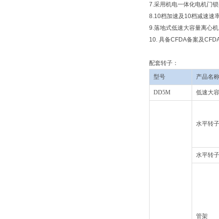
7.采用机电一体化电机门
8.10档加速及10档减
9.落地式低速大容量离心
10. 具备CFDA备案及CFD
配套转子：
型号
产品名
DD5M
低速大
水平转
水平转
管架