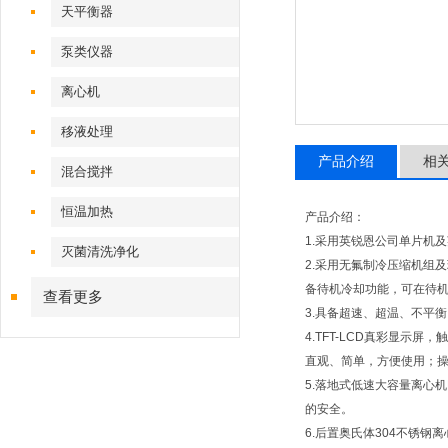
天平衡器
泵类仪器
离心机
移液处理
产品介绍
相
混合搅拌
恒温加热
产品介绍：
1.采用英锐恩公司单片机
灭菌清洗净化
2.采用无氟制冷压缩机组及
备待机冷却功能，可在待
查看更多
3.具备超速、超温、不平
4.TFT-LCD真彩显
直观、简单，方便使用；
5.落地式低速大容量离心机
的安全。
6.后置奥氏体304不锈